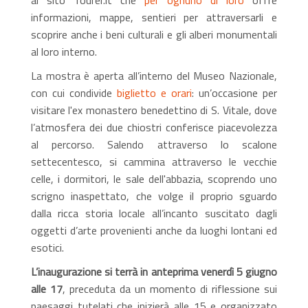
informazioni, mappe, sentieri per attraversarli e
scoprire anche i beni culturali e gli alberi monumentali
al loro interno.
La mostra è aperta all’interno del Museo Nazionale,
con cui condivide
biglietto e orari
: un’occasione per
visitare l'ex monastero benedettino di S. Vitale, dove
l’atmosfera dei due chiostri conferisce piacevolezza
al percorso. Salendo attraverso lo scalone
settecentesco, si cammina attraverso le vecchie
celle, i dormitori, le sale dell'abbazia, scoprendo uno
scrigno inaspettato, che volge il proprio sguardo
dalla ricca storia locale all’incanto suscitato dagli
oggetti d’arte provenienti anche da luoghi lontani ed
esotici.
L’inaugurazione si terrà in anteprima venerdì 5 giugno
alle 17
, preceduta da un momento di riflessione sui
paesaggi tutelati che inizierà alle 15 e organizzato