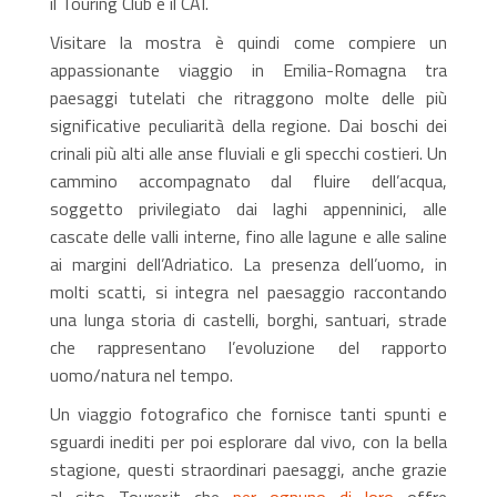
il Touring Club e il CAI.
Visitare la mostra è quindi come compiere un
appassionante viaggio in Emilia-Romagna tra
paesaggi tutelati che ritraggono molte delle più
significative peculiarità della regione. Dai boschi dei
crinali più alti alle anse fluviali e gli specchi costieri. Un
cammino accompagnato dal fluire dell’acqua,
soggetto privilegiato dai laghi appenninici, alle
cascate delle valli interne, fino alle lagune e alle saline
ai margini dell’Adriatico. La presenza dell’uomo, in
molti scatti, si integra nel paesaggio raccontando
una lunga storia di castelli, borghi, santuari, strade
che rappresentano l’evoluzione del rapporto
uomo/natura nel tempo.
Un viaggio fotografico che fornisce tanti spunti e
sguardi inediti per poi esplorare dal vivo, con la bella
stagione, questi straordinari paesaggi, anche grazie
al sito Tourer.it che
per ognuno di loro
offre